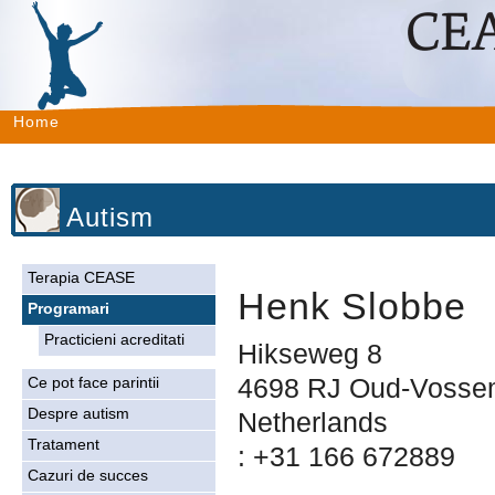
Home
Autism
Terapia CEASE
Henk Slobbe
Programari
Practicieni acreditati
Hikseweg 8
4698 RJ Oud-Vosse
Ce pot face parintii
Despre autism
Netherlands
Tratament
: +31 166 672889
Cazuri de succes