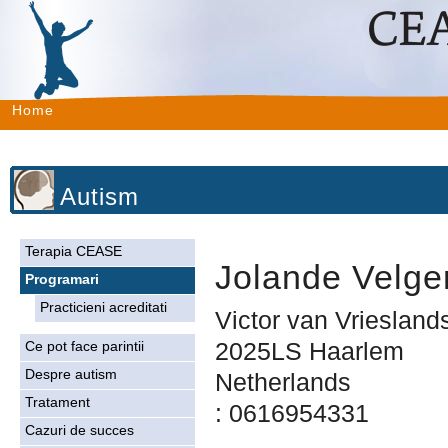
Home
Autism
Terapia CEASE
Jolande Velger
Programari
Practicieni acreditati
Victor van Vrieslands
2025LS Haarlem
Ce pot face parintii
Despre autism
Netherlands
Tratament
: 0616954331
Cazuri de succes