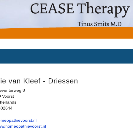
ie van Kleef - Driessen
eventerweg 8
 Voorst
herlands
502644
meopathievoorst.nl
www.homeopathievoorst.nl