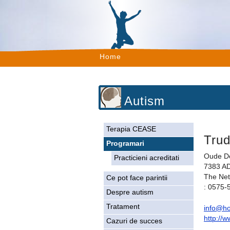
Home
Autism
Terapia CEASE
Trud
Programari
Oude D
Practicieni acreditati
7383 AD
The Net
Ce pot face parintii
: 0575-
Despre autism
Tratament
info@ho
http://
Cazuri de succes