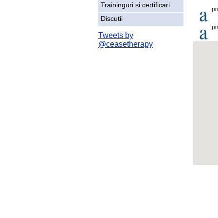
a
Traininguri si certificari
pr
Discutii
a
pr
Tweets by
@ceasetherapy