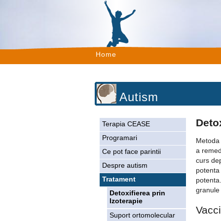
Home
Autism
Detox
Terapia CEASE
Programari
Metoda 
a remedi
Ce pot face parintii
curs dep
Despre autism
potenta 
Tratament
potenta.
granule 
Detoxifierea prin
Izoterapie
Vacc
Suport ortomolecular