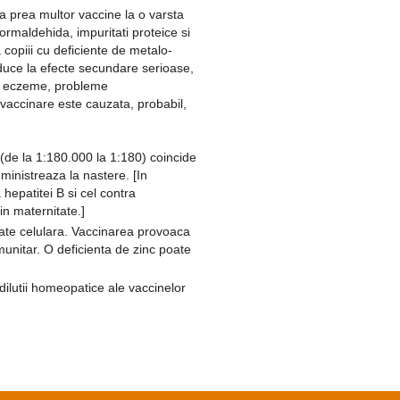
a prea multor vaccine la o varsta
ormaldehida, impuritati proteice si
a copiii cu deficiente de metalo-
 duce la efecte secundare serioase,
m, eczeme, probleme
vaccinare este cauzata, probabil,
(de la 1:180.000 la 1:180) coincide
ministreaza la nastere. [In
hepatitei B si cel contra
in maternitate.]
tate celulara. Vaccinarea provoaca
munitar. O deficienta de zinc poate
n dilutii homeopatice ale vaccinelor