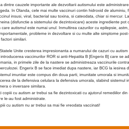
a dintre cauzele importante ale dezvoltarii autismului este administrare
ageda. In Olanda, cele mai multe vaccinuri contin hidroxid de aluminiu, f
ccinul insusi, viral, bacterial sau toxina, si cateodata, chiar si mercur. L
oneina (disfunctie a sistemului de dezintoxicare) aceste ingrediente pot
n care autismul este numai unul. Inmultirea cazurilor cu epilepsie, ast
mportamentale, probleme in dezvoltare si cu multe alte simptome post-
factori similari.
 Statele Unite cresterea impresionanta a numarului de cazuri cu autism 
 introducerea vaccinurilor ROR si anti-Hepatita B [Engerix B] care se ad
mania, in primele zile de la nastere se administreaza vaccinurile contra 
berculozei. Engerix B se face imediat dupa nastere, iar BCG la iesirea d
stemul imunitar este compus din doua parti, imunitate umorala si imuni
ecerea de la defensiva celulara la defensiva umorala, slabind sistemul i
nera o inversare similara.
ti copiii cu autism ar trebui sa fie dezintoxicati cu ajutorul remediilor di
re le-au fost administrate.
piii cu autism nu ar trebui sa mai fie vreodata vaccinati!