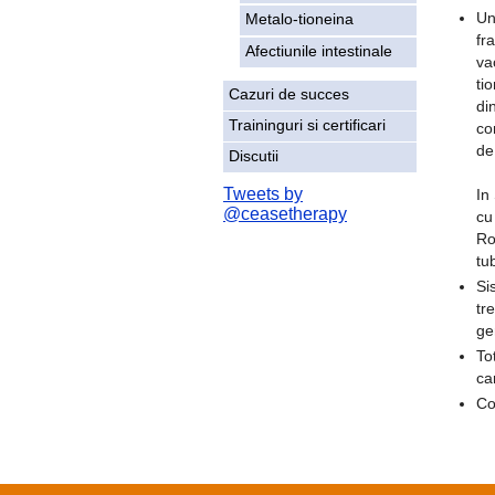
Un
Metalo-tioneina
fr
Afectiunile intestinale
va
ti
Cazuri de succes
di
Traininguri si certificari
co
de 
Discutii
Tweets by
In
@ceasetherapy
cu
Ro
tu
Si
tr
ge
To
ca
Co